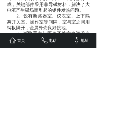
成，关键部件采用非导磁材料，解决了大
电流产生磁场而引起的钢件发热问题。
设有断路器室、仪表室、上下隔
2
、
离开关室、操作室等间隔，室与室之间用
钢板隔开，金属外壳良好接地。
断路器室与隔离开关室之间设有
3
、
机械和电气闭锁，可配置
或其他真
ZN63A
首页
电话
地址
空断路器等。
各室具有独立的泄压通道。
4
、
机械五防闭锁装置设计，并可加
5
、
装微机或电气闭锁。
上一个：
GGD型交流低压配电柜
下一个：
KYN28-12铠装移开式交流金属封闭开......
版权所有：辽宁华鹏电力发展有限公司 主要产品有送
配电设备、工业控制设备、自动化监控设备等、咨询热
线: 0412-3544688 地址：辽宁省鞍山市千山区汤岗子
镇海华工业园